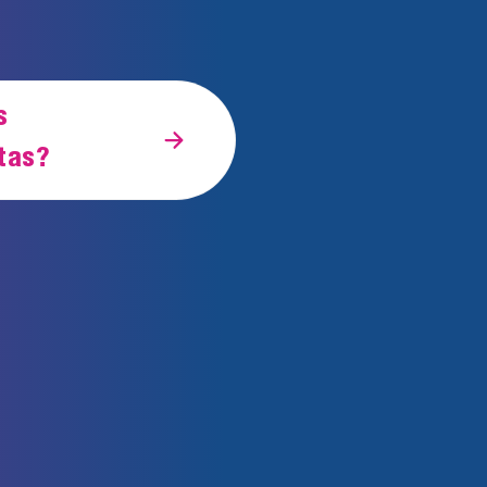
s
tas?