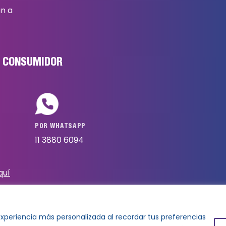
an a
L CONSUMIDOR
POR WHATSAPP
11 3880 6094
quí
experiencia más personalizada al recordar tus preferencias