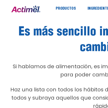
Saltar
al
PRODUCTOS
INGREDIENT
contenido
Es más sencillo i
cambi
Si hablamos de alimentación, es imp
para poder cambiar
Haz una lista con todos los hábitos 
todos y subraya aquellos que con
rápid